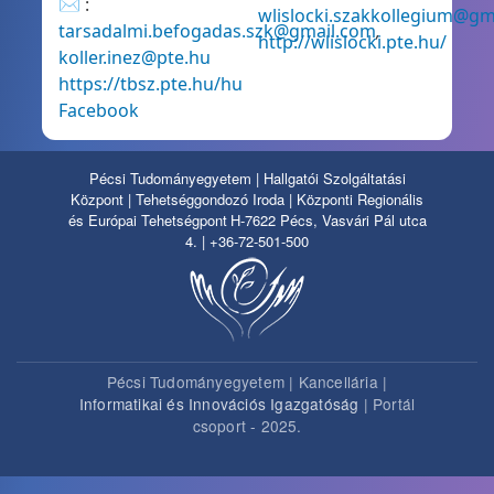
✉ :
wlislocki.szakkollegium@gm
tarsadalmi.befogadas.szk@gmail.com
,
http://wlislocki.pte.hu/
koller.inez@pte.hu
https://tbsz.pte.hu/hu
Facebook
Pécsi Tudományegyetem | Hallgatói Szolgáltatási
Központ | Tehetséggondozó Iroda | Központi Regionális
és Európai Tehetségpont
H-7622 Pécs, Vasvári Pál utca
4. | +36-72-501-500
Pécsi Tudományegyetem | Kancellária |
Informatikai és Innovációs Igazgatóság
| Portál
csoport - 2025.