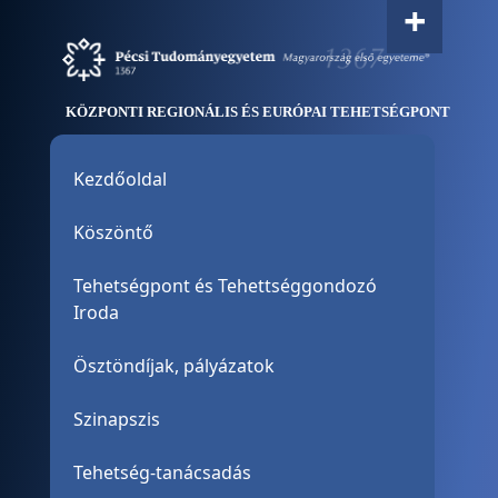
+
Ugrás a tartalomra
KÖZPONTI REGIONÁLIS ÉS EURÓPAI TEHETSÉGPONT
Oldalmenu
Kezdőoldal
Köszöntő
Tehetségpont és Tehettséggondozó
Iroda
Ösztöndíjak, pályázatok
Szinapszis
Tehetség-tanácsadás