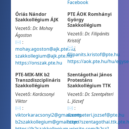
Facebook
Óriás Nándor
PTE ÁOK Romhányi
Szakkollégium ÁJK
György
Szakkollégium
Vezető:
Dr. Mohay
Vezető:
Dr. Filipánits
Ágoston
Kristóf
✉ :
✉ :
mohay.agoston@ajk.pte.hu
,
filipanits.kristof@pte.hu
szakkollegium@ajk.pte.hu
https://aok.pte.hu/hu/egys
https://onszak.pte.hu
PTE-MIK-MK b2
Szentágothai János
Transzdiszciplináris
Protestáns
Szakkollégium
Szakkollégium TTK
Vezető:
Karácsonyi
Vezető:
Dr. Szentpéteri
Viktor
L. József
✉ :
✉ :
viktorkaracsonyi2@gmail.com
szentpeteri.jozsef@pte.hu
,
b2szakkollegium@gmail.com
http://szentagothai.ttk.pte.
https://b2szakkollegium.wixsite.com/b2sz?