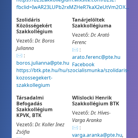
fbclid=IwAR23LUPb2rxMZHeR7kaX2eUtVm2OX…
Szolidáris
Tanárjelöltek
Közösségekért
Szakkollégiuma
Szakkollégium
Vezető:
Dr. Arató
Vezető:
Dr. Boros
Ferenc
Julianna
✉ :
✉ :
arato.ferenc@pte.hu
boros.julianna@pte.hu
Facebook
https://btk.pte.hu/hu/szocialismunka/szolidaris-
kozossegekert-
szakkollegium
Társadalmi
Wlislocki Henrik
Befogadás
Szakkollégium BTK
Szakkollégium
Vezető:
Dr. Híves-
KPVK, BTK
Varga Aranka
Vezető:
Dr. Koller Inez
✉ :
Zsófia
varga.aranka@pte.hu
,