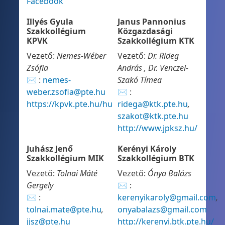
Facebook
Illyés Gyula
Janus Pannonius
Szakkollégium
Közgazdasági
KPVK
Szakkollégium KTK
Vezető:
Nemes-Wéber
Vezető:
Dr. Rideg
Zsófia
András , Dr. Venczel-
✉ :
nemes-
Szakó Tímea
weber.zsofia@pte.hu
✉ :
https://kpvk.pte.hu/hu
ridega@ktk.pte.hu
,
szakot@ktk.pte.hu
http://www.jpksz.hu/
Juhász Jenő
Kerényi Károly
Szakkollégium MIK
Szakkollégium BTK
Vezető:
Tolnai Máté
Vezető:
Ónya Balázs
Gergely
✉ :
✉ :
kerenyikaroly@gmail.com
,
tolnai.mate@pte.hu
,
onyabalazs@gmail.com
jjsz@pte.hu
http://kerenyi.btk.pte.hu/