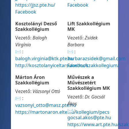
https://jjsz.pte.hu/
Facebook
Facebook
Kosztolányi Dezső
Lift Szakkollégium
Szakkollégium
MK
Vezető:
Balogh
Vezető:
Zsidek
Virgínia
Barbara
✉ :
✉ :
balogh.virginia@ktk.pte.hu
barbarazsidek@gmail.com
http://kosztolanyiceltarsulas.hu/szakkollegium/
Facebook
Márton Áron
Művészek a
Szakkollégium
Művészetért
Szakkollégium MK
Vezető:
Vázsonyi Ottó
Vezető:
Dr. Gocsál
✉ :
Ákos
vazsonyi_otto@masz.pte.hu
✉ :
https://martonaron.elte.hu/kollegium/pecs
gocsal.akos@pte.hu
https://www.art.pte.hu/sza