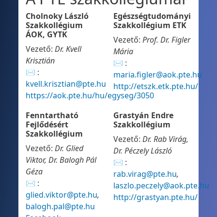
Cholnoky László
Egészségtudományi
Szakkollégium
Szakkollégium ETK
ÁOK, GYTK
Vezető:
Prof. Dr. Figler
Vezető:
Dr. Kvell
Mária
Krisztián
✉ :
✉ :
maria.figler@aok.pte.hu
kvell.krisztian@pte.hu
http://etszk.etk.pte.hu/
https://aok.pte.hu/hu/egyseg/3050
Fenntartható
Grastyán Endre
Fejlődésért
Szakkollégium
Szakkollégium
Vezető:
Dr. Rab Virág,
Vezető:
Dr. Glied
Dr. Péczely László
Viktor, Dr. Balogh Pál
✉ :
Géza
rab.virag@pte.hu
,
✉ :
laszlo.peczely@aok.pte.hu
glied.viktor@pte.hu
,
http://grastyan.pte.hu/
balogh.pal@pte.hu