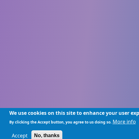
We use cookies on this site to enhance your user ex
More info
By clicking the Accept button, you agree to us doing so.
Accept
No, thanks