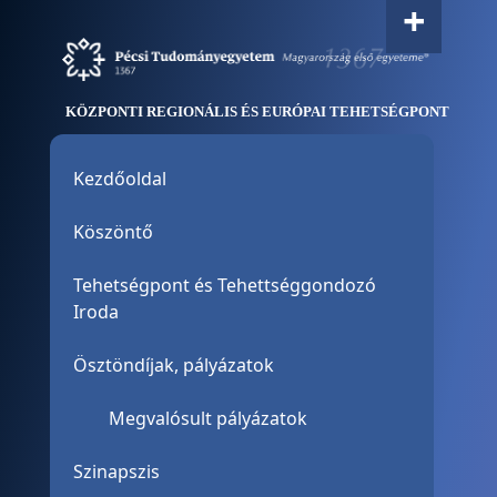
+
Ugrás a tartalomra
KÖZPONTI REGIONÁLIS ÉS EURÓPAI TEHETSÉGPONT
Oldalmenu
Kezdőoldal
Köszöntő
Tehetségpont és Tehettséggondozó
Iroda
Ösztöndíjak, pályázatok
Megvalósult pályázatok
Szinapszis