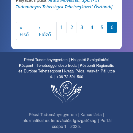
Tudományos Tehetségek Tehetségköveti Ösztöndíj
Oldalszámozás
«
‹
1
2
3
4
5
6
Első oldal
Előző oldal
Első
Előző
Pécsi Tudományegyetem | Hallgatói Szolgáltatási
Központ | Tehetséggondozó Iroda | Központi Regionális
és Európai Tehetségpont
H-7622 Pécs, Vasvári Pál utca
4. | +36-72-501-500
Pécsi Tudományegyetem | Kancellária |
Informatikai és Innovációs Igazgatóság
| Portál
csoport - 2025.